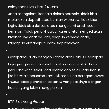
Pelayanan Live Chat 24 Jam
Anda mengalami kendala dalam bermain, tidak bisa
melakukan deposit atau bahkan withdraw, tidak bisa
login, tidak bisa daftar, atau mengalami crash saat
bermain. Tidak perlu khawatir karena kita menyediakan
layanan live chat 24 jam, apapun kendala anda,
kapanpun dimanapun, kami siap melayani.
Gampang Cuan dengan Promo dan Bonus Berlimpah
Ingin penghasilan tambahan atau cuan lebih?. Tidak
perlu khawatir, selalu ada promo dan selalu ada bonus
jika bermain bersama kami. Nikmati juga beragam event
khusus pada perayaan tertentu yang pastinya dengan
hadiah yang lebih menggiurkan.
RTP Slot yang Gacor
RTP slot adalah kepanjangan dari Return to Player. RTP