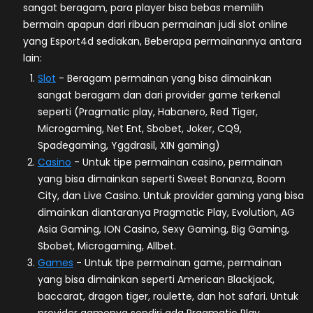
sangat beragam, para player bisa bebas memilih
bermain apapun dari ribuan permainan judi slot online
yang Esport4d sediakan, Beberapa permainannya antara
lain:
Slot
- Beragam permainan yang bisa dimainkan
sangat beragam dan dari provider game terkenal
seperti (Pragmatic play, Habanero, Red Tiger,
Microgaming, Net Ent, Sbobet, Joker, CQ9,
Spadegaming, Yggdrasil, XIN gaming)
Casino
- Untuk tipe permainan casino, permainan
yang bisa dimainkan seperti Sweet Bonanza, Boom
City, dan Live Casino. Untuk provider gaming yang bisa
dimainkan diantaranya Pragmatic Play, Evolution, AG
Asia Gaming, ION Casino, Sexy Gaming, Big Gaming,
Sbobet, Microgaming, Allbet.
Games
- Untuk tipe permainan game, permainan
yang bisa dimainkan seperti American Blackjack,
baccarat, dragon tiger, roulette, dan hot safari. Untuk