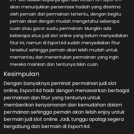
akan menunjukkan persentase hadiah yang diterima
oleh pemain dari permainan tertentu, dengan begitu
pemain akan dengan mudah mengetahui seberapa
cuan atau gacor suatu permainan. Mungkin ada
beberapa situs judi slot online yang belum menyediakan
fitur ini, namun di Esport4d sudah menyediakan fitur
tersebut sehingga pemain akan lebih mudah untuk
memantau dan menentukan permainan yang ingin
mereka mainkan dan tentunya bikin cuan.
Kesimpulan
Dengan banyaknya peminat permainan judi slot
online, Esport4d hadir dengan menawarkan berbagai
permainan dan fitur yang tentunya untuk
memberikan kenyamanan dan kemudahan dalam
permainan sehingga pemain akan lebih enjoy untuk
bermain judi slot online. Jadi, tunggu apalagi segera
bergabung dan bermain di Esport4d.