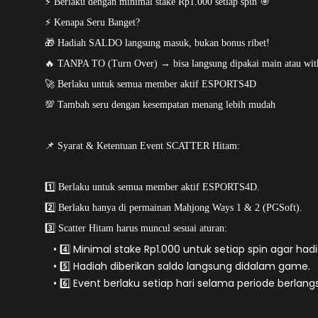
⚡ Berlaku dengan
minimal stake Rp1.000
setiap spin 🎯
⚡
Kenapa Seru Banget?
🎁 Hadiah
SALDO langsung masuk
, bukan bonus ribet!
🔥
TANPA TO (Turn Over)
→ bisa langsung dipakai main atau wi
🚀 Berlaku untuk semua member aktif ESPORTS4D
💯 Tambah seru dengan kesempatan menang lebih mudah
📌
Syarat & Ketentuan Event SCATTER Hitam:
1️⃣ Berlaku untuk semua member aktif ESPORTS4D.
2️⃣ Berlaku hanya di permainan
Mahjong Ways 1 & 2 (PGSoft)
.
3️⃣ Scatter Hitam harus muncul sesuai aturan:
4️⃣
Minimal stake Rp1.000
untuk setiap spin agar had
5️⃣ Hadiah diberikan saldo langsung didalam game.
6️⃣ Event berlaku setiap hari selama periode berlang