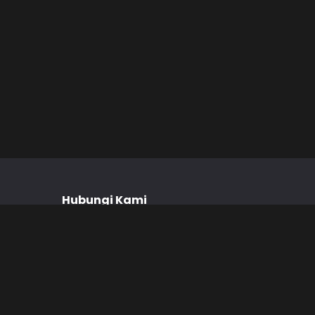
Hubungi Kami
rik. Temukan
dan
Media Sosial
ai menikmati