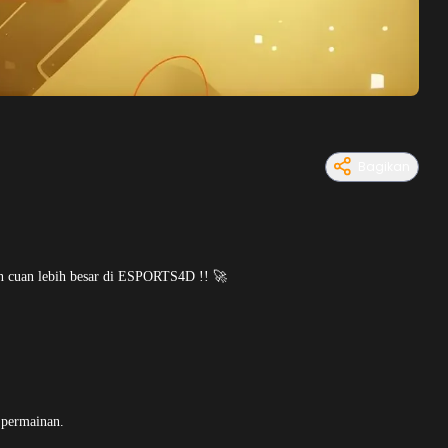
Bagikan
n cuan lebih besar di ESPORTS4D !! 🚀
.
 permainan.