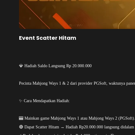
Event Scatter Hitam
💎
Hadiah Saldo Langsung Rp 20.000.000
Pecinta Mahjong Ways 1 & 2 dari provider PGSoft, waktunya pane
✨
Cara Mendapatkan Hadiah:
🎰 Mainkan game
Mahjong Ways 1 atau Mahjong Ways 2 (PGSoft)
🔴 Dapat Scatter Hitam → Hadiah Rp20.000.000 langsung didalam