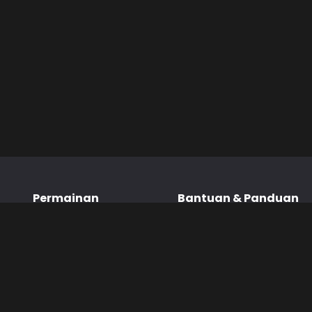
Permainan
Bantuan & Panduan
Togel
Tentang Kami
Slot
Syarat dan Ketentuan
Casino
Kebijakan Privasi
Games
Pusat Bantuan
Sports
Hubungi Kami