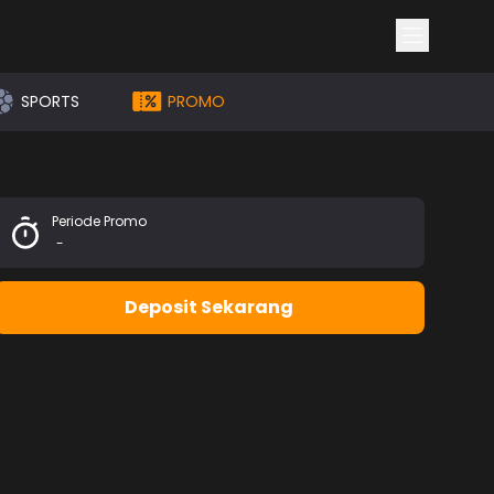
SPORTS
PROMO
Periode Promo
-
Deposit Sekarang