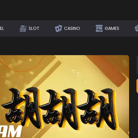
EL
SLOT
CASINO
GAMES