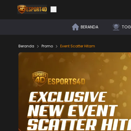
BERANDA
TOG
Beranda
Promo
Event Scatter Hitam