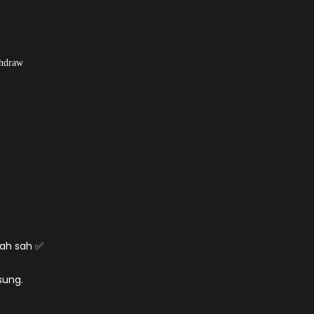
thdraw
iah sah ✅
sung.