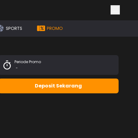
SPORTS
PROMO
Periode Promo
-
Deposit Sekarang