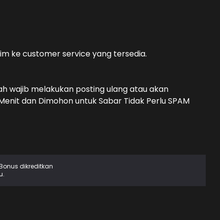
im ke customer service yang tersedia.
lah wajib melakukan posting ulang atau akan
Menit dan Dimohon untuk Sabar Tidak Perlu SPAM
Bonus dikreditkan
u.