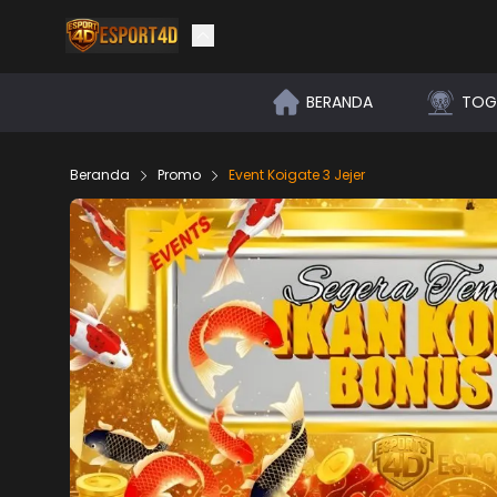
BERANDA
TOG
Beranda
Promo
Event Koigate 3 Jejer