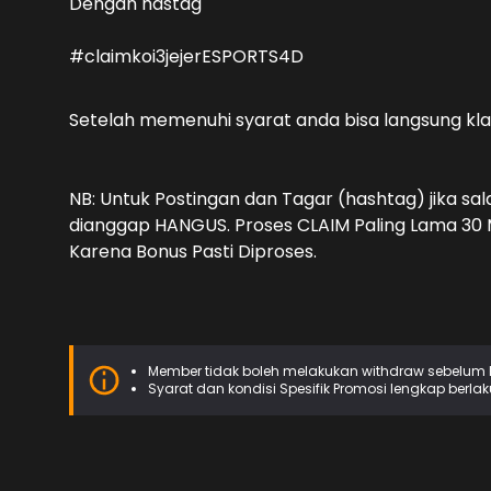
Dengan hastag
#claimkoi3jejerESPORTS4D
Setelah memenuhi syarat anda bisa langsung kla
NB: Untuk Postingan dan Tagar (hashtag) jika sa
dianggap HANGUS. Proses CLAIM Paling Lama 30 
Karena Bonus Pasti Diproses.
Member tidak boleh melakukan withdraw sebelum 
Syarat dan kondisi Spesifik Promosi lengkap berlak