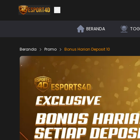
BERANDA
TOG
Beranda
Promo
Bonus Harian Deposit 10