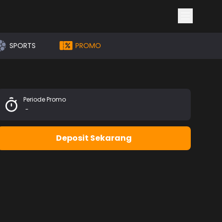
SPORTS
PROMO
Periode Promo
-
Deposit Sekarang