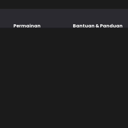
Permainan
Bantuan & Panduan
Togel
Tentang Kami
Slot
Syarat dan Ketentuan
Casino
Kebijakan Privasi
Games
Pusat Bantuan
Sports
Hubungi Kami
Promo
F.A.Q
Referral
Blog