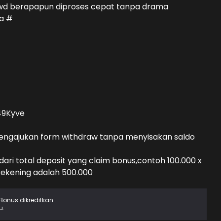
t, wd berapapun diproses cepat tanpa drama
a #
49Kyve
engajukan form withdraw tanpa menyisakan saldo
ari total deposit yang claim bonus,contoh 100.000 x
rekening adalah 500.000
Bonus dikreditkan
u.