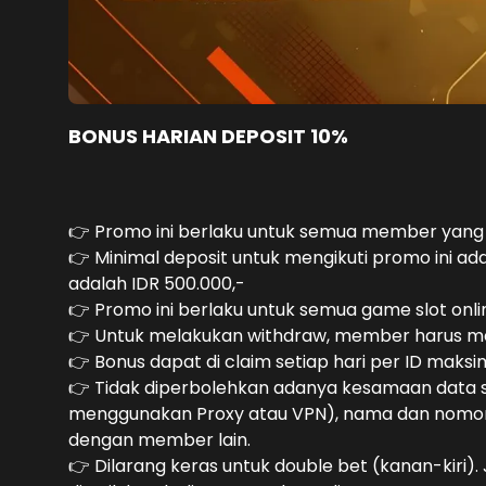
BONUS HARIAN DEPOSIT 10%
👉 Promo ini berlaku untuk semua member yang 
👉 Minimal deposit untuk mengikuti promo ini ad
adalah IDR 500.000,-
👉 Promo ini berlaku untuk semua game slot onlin
👉 Untuk melakukan withdraw, member harus men
👉 Bonus dapat di claim setiap hari per ID maksima
👉 Tidak diperbolehkan adanya kesamaan data sep
menggunakan Proxy atau VPN), nama dan nomor
dengan member lain.
👉 Dilarang keras untuk double bet (kanan-kir