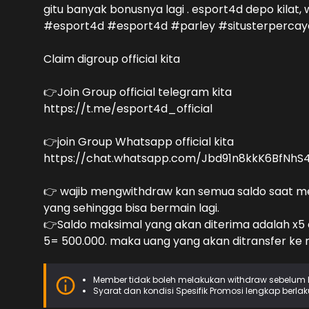
gitu banyak bonusnya lagi . esport4d depo kila
#esport4d #esport4d #parley #situsterpercay
Claim digroup official kita
👉Join Group official telegram kita
https://t.me/esport4d_official
👉join Group Whatsapp official kita
https://chat.whatsapp.com/Jbd91n8kkK6BfNhS
👉 wajib mengwithdraw kan semua saldo saat m
yang sehingga bisa bermain lagi.
👉Saldo maksimal yang akan diterima adalah x5 d
5= 500.000. maka uang yang akan ditransfer ke 
Member tidak boleh melakukan withdraw sebelum 
Syarat dan kondisi Spesifik Promosi lengkap berlak