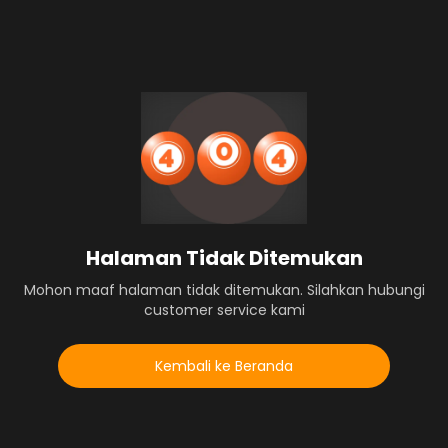
Halaman Tidak Ditemukan
Mohon maaf halaman tidak ditemukan. Silahkan hubungi
customer service kami
Kembali ke Beranda