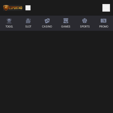
TOGEL
SLOT
CASINO
GAMES
SPORTS
PROMO