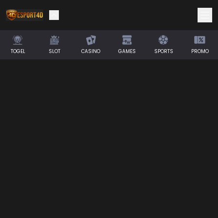
TOGEL
SLOT
CASINO
GAMES
SPORTS
PROMO