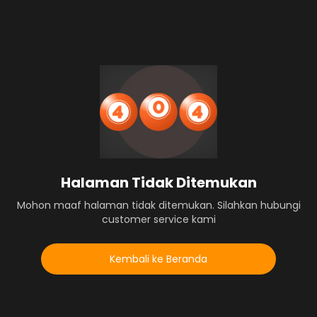
Halaman Tidak Ditemukan
Mohon maaf halaman tidak ditemukan. Silahkan hubungi
customer service kami
Kembali ke Beranda