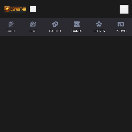
TOGEL
SLOT
CASINO
GAMES
SPORTS
PROMO