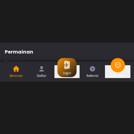
Permainan
Togel
Slot
Casino
Games
Login
Beranda
Daftar
Referral
Live Chat
Sports
Promo
Bantuan & Panduan
Tentang Kami
Syarat dan Ketentuan
Kebijakan Privasi
Pusat Bantuan
Hubungi Kami
F.A.Q