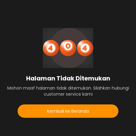
Halaman Tidak Ditemukan
Mohon maaf halaman tidak ditemukan. Silahkan hubungi
customer service kami
Kembali ke Beranda