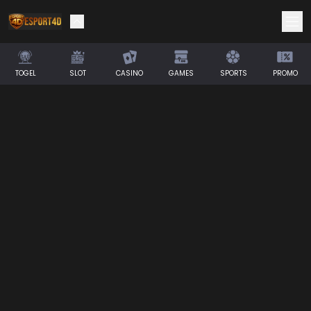
TOGEL
SLOT
CASINO
GAMES
SPORTS
PROMO