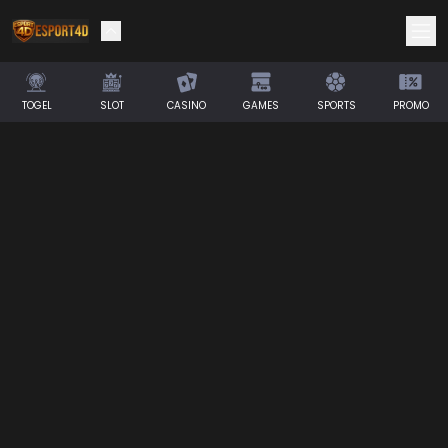
TOGEL
SLOT
CASINO
GAMES
SPORTS
PROMO