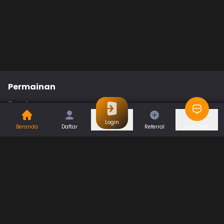
Permainan
Togel
Slot
Casino
Games
Login
Beranda
Daftar
Referral
Live Chat
Sports
Promo
Bantuan & Panduan
Tentang Kami
Syarat dan Ketentuan
Kebijakan Privasi
Pusat Bantuan
Hubungi Kami
F.A.Q