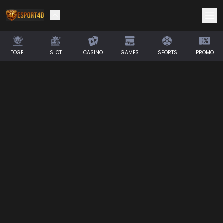
TOGEL
SLOT
CASINO
GAMES
SPORTS
PROMO