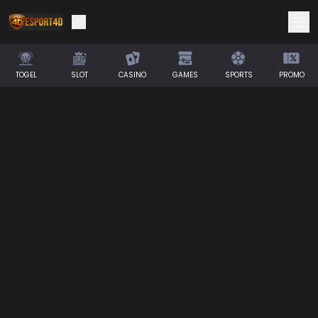
TOGEL
SLOT
CASINO
GAMES
SPORTS
PROMO