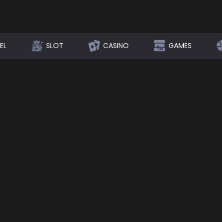
EL
SLOT
CASINO
GAMES