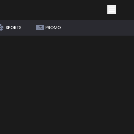
SPORTS
PROMO