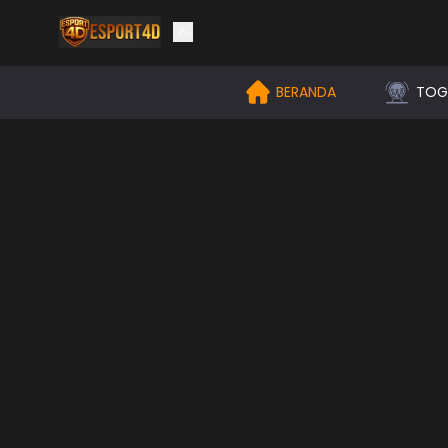
BERANDA
TOG