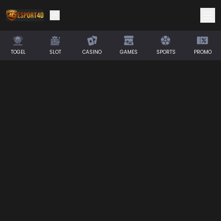
TOGEL
SLOT
CASINO
GAMES
SPORTS
PROMO