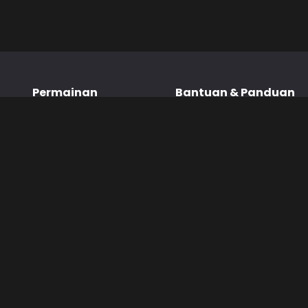
Permainan
Bantuan & Panduan
Togel
Tentang Kami
Slot
Syarat dan Ketentuan
Casino
Kebijakan Privasi
Games
Pusat Bantuan
Sports
Hubungi Kami
Promo
F.A.Q
Referral
Blog