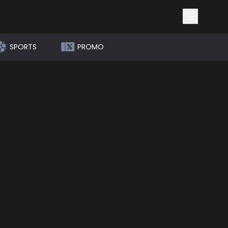
SPORTS
PROMO