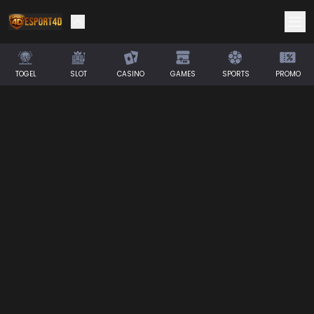
TOGEL
SLOT
CASINO
GAMES
SPORTS
PROMO