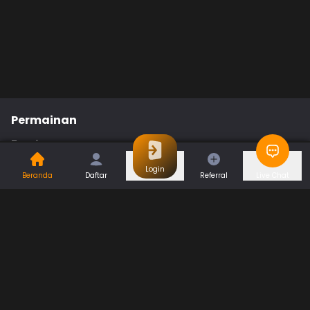
Permainan
Togel
Slot
Casino
Games
Login
Beranda
Daftar
Referral
Live Chat
Sports
Promo
Bantuan & Panduan
Tentang Kami
Syarat dan Ketentuan
Kebijakan Privasi
Pusat Bantuan
Hubungi Kami
F.A.Q