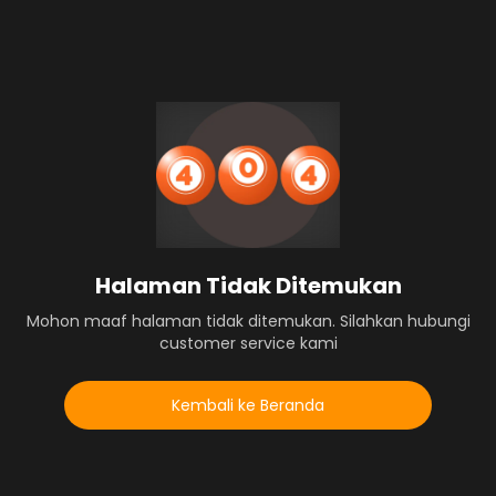
Halaman Tidak Ditemukan
Mohon maaf halaman tidak ditemukan. Silahkan hubungi
customer service kami
Kembali ke Beranda