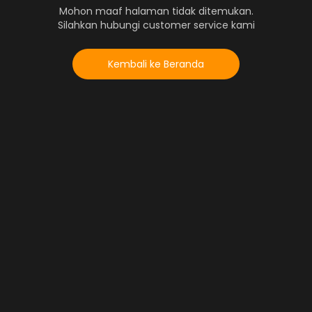
Mohon maaf halaman tidak ditemukan.
Silahkan hubungi customer service kami
Kembali ke Beranda