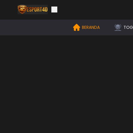
BERANDA
TOG