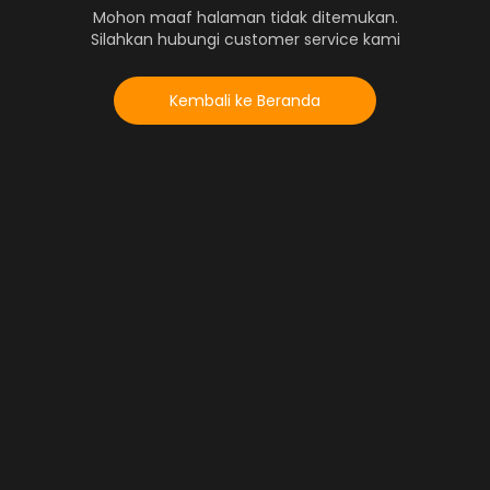
Mohon maaf halaman tidak ditemukan.
Silahkan hubungi customer service kami
Kembali ke Beranda