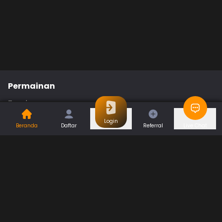
Permainan
Togel
Slot
Casino
Games
Login
Beranda
Daftar
Referral
Live Chat
Sports
Promo
Bantuan & Panduan
Tentang Kami
Syarat dan Ketentuan
Kebijakan Privasi
Pusat Bantuan
Hubungi Kami
F.A.Q